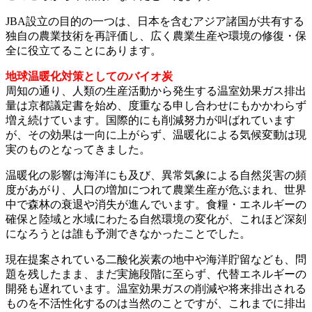
JBA設立の目的の一つは、日本を含むアジア諸国が共有する
独自の農業技術を再評価し、広く農業生産や環境の修復・保
全に役立てることにあります。
地球温暖化対策としてのバイオ炭
周知の通り、人類の生産活動から発生する温室効果ガス排出
量は京都議定書を始め、度重なる申し合わせにもかかわらず
増え続けています。国際的にも削減努力が叫ばれています
が、その効果は一向に上がらず、温暖化による気候変動は現
実のものとなってきました。
温暖化の影響は海洋にも及び、異常気象による自然災害の頻
度があがり、人口の増加につれて農業生産が危ぶまれ、世界
中で森林の衰退や消失が進んでいます。食糧・エネルギーの
確保と陸域と水域にわたる自然環境の変化が、これほど深刻
になろうとは誰も予測できなかったことでした。
現在提案されている二酸化炭素の地中や海洋貯留なども、問
題を残したまま、まだ実施段階に至らず、代替エネルギーの
開発も遅れています。温室効果ガスの削減や将来排出される
ものを不活性化するのは当然のことですが、これまでに排出