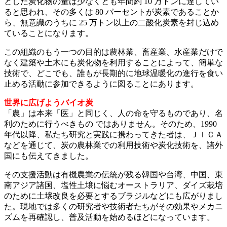
とした炭化物の量は少なくとも年間約 10 万トンに達してい
ると思われ、その多くは 80 パーセントが炭素であることか
ら、無意識のうちに 25 万トン以上の二酸化炭素を封じ込め
ていることになります。
この組織のもう一つの目的は農林業、畜産業、水産業だけで
なく建築や土木にも炭化物を利用することによって、簡単な
技術で、どこでも、誰もが長期的に地球温暖化の進行を食い
止める活動に参加できるように図ることにあります。
世界に広げようバイオ炭
「農」は本来「医」と同じく、人の命を守るものであり、名
利のために行うべきもの ではありません。そのため、1990
年代以降、私たち研究と実践に携わってきた者は、ＪＩＣＡ
などを通じて、炭の農林業での利用技術や炭化技術を、諸外
国にも伝えてきました。
その支援活動は有機農業の伝統が残る韓国や台湾、中国、東
南アジア諸国、塩性土壌に悩むオーストラリア、ダイズ栽培
のために土壌改良を必要とするブラジルなどにも広がりまし
た。現地では多くの研究者や技術者たちがその効果やメカニ
ズムを再確認し、普及活動を始めるほどになっています。