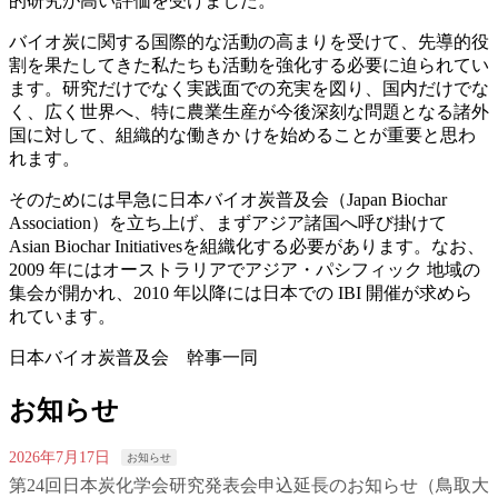
的研究が高い評価を受けました。
バイオ炭に関する国際的な活動の高まりを受けて、先導的役
割を果たしてきた私たちも活動を強化する必要に迫られてい
ます。研究だけでなく実践面での充実を図り、国内だけでな
く、広く世界へ、特に農業生産が今後深刻な問題となる諸外
国に対して、組織的な働きか けを始めることが重要と思わ
れます。
そのためには早急に日本バイオ炭普及会（Japan Biochar
Association）を立ち上げ、まずアジア諸国へ呼び掛けて
Asian Biochar Initiativesを組織化する必要があります。なお、
2009 年にはオーストラリアでアジア・パシフィック 地域の
集会が開かれ、2010 年以降には日本での IBI 開催が求めら
れています。
日本バイオ炭普及会 幹事一同
お知らせ
2026年7月17日
お知らせ
第24回日本炭化学会研究発表会申込延長のお知らせ（鳥取大