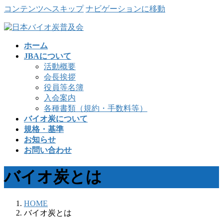
コンテンツへスキップ
ナビゲーションに移動
ホーム
JBAについて
活動概要
会長挨拶
役員等名簿
入会案内
各種書類（規約・手数料等）
バイオ炭について
規格・基準
お知らせ
お問い合わせ
バイオ炭とは
HOME
バイオ炭とは