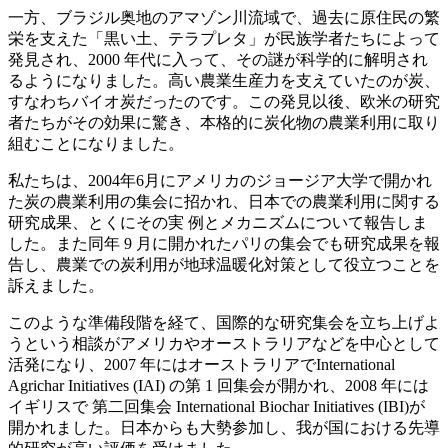
一方、ブラジル奥地のアマゾン川流域で、過去に原住民の繁
栄を支えた「黒い土、テラプレタ」が民族学者たちによって
発見され、2000 年代に入って、その謎が科学的に解明され
るようになりました。高い農業生産力を支えていたのが炭、
すなわちバイオ炭だったのです。この発見以後、欧米の研究
者たちがその効果に驚き、本格的に炭化物の農業利用に取り
組むことになりました。
私たちは、2004年6月にアメリカのジョージア大学で開かれ
た炭の農業利用の集会に招かれ、日本での農業利用に関する
研究成果、とくにその実 例とメカニズムについて報告しま
した。また同年 9 月に開かれたパリの集会でも研究成果を報
告し、農業での炭利用が地球温暖化対策として役立つことを
訴えました。
このような準備段階を経て、国際的な研究集会を立ち上げよ
うという相談がアメリカやオーストラリアなどを中心として
活発になり、2007 年にはオーストラリアでInternational
Agrichar Initiatives (IAI) の第 1 回集会が開かれ、2008 年には
イギリスで 第二回集会 International Biochar Initiatives (IBI)が
開かれました。日本からも大勢参加し、我が国における先導