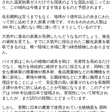
された温室効果ガスだけでも現状のような混乱が起こってお
り、この傾向は今後ますます強まるものと予想されます。
化石燃料は言うまでもなく、地球が 3 億年以上の永きにわた
って封じ込めてきた炭素 の塊です。それをわれわれ人類は
300 年にも満たない間に使い尽くそうとしているのです。
大気中に過去の炭素が充満したらどうなるのでしょう。進化
の過程を見ても、すでに大気中に排出された二酸化炭素を吸
収できるのは、唯一陸域と水域に育つ緑色植物しかありませ
ん。
バイオ炭はこれらの植物の成長を助け、生産性を高めるだけ
でなく、地力を持続的に維持するのに役立ちます。同時に安
全な農林業の廃棄物や廃木材、食品廃棄物などの有機物を大
量に炭化し、農地や林地、公園緑地などに大量に施用または
埋設することによって、安定度の高い炭素そのものを長期間
土壌や水中に封じ込めることが可能になります。このアイデ
アは 1990 年以後日本で提唱され、実現性について研究され
ましたが、まだ試行の段階にとどまっています。
しかし、実際に日本の農業で使用されている植物質を 原料