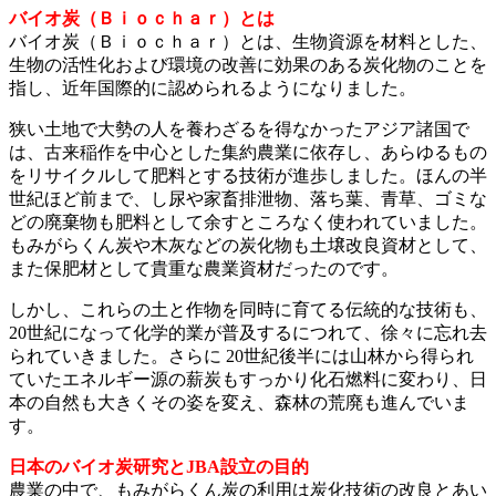
バイオ炭（Ｂｉｏｃｈａｒ）とは
バイオ炭（Ｂｉｏｃｈａｒ）とは、生物資源を材料とした、
生物の活性化および環境の改善に効果のある炭化物のことを
指し、近年国際的に認められるようになりました。
狭い土地で大勢の人を養わざるを得なかったアジア諸国で
は、古来稲作を中心とした集約農業に依存し、あらゆるもの
をリサイクルして肥料とする技術が進歩しました。ほんの半
世紀ほど前まで、し尿や家畜排泄物、落ち葉、青草、ゴミな
どの廃棄物も肥料として余すところなく使われていました。
もみがらくん炭や木灰などの炭化物も土壌改良資材として、
また保肥材として貴重な農業資材だったのです。
しかし、これらの土と作物を同時に育てる伝統的な技術も、
20世紀になって化学的業が普及するにつれて、徐々に忘れ去
られていきました。さらに 20世紀後半には山林から得られ
ていたエネルギー源の薪炭もすっかり化石燃料に変わり、日
本の自然も大きくその姿を変え、森林の荒廃も進んでいま
す。
日本のバイオ炭研究とJBA設立の目的
農業の中で、もみがらくん炭の利用は炭化技術の改良とあい