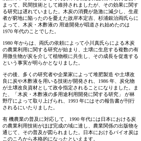
まって、民間技術として維持されましたが、その効果に関す
る研究は遅れていました。木炭の消費が急激に減少し、生産
者が窮地に陥ったのを憂えた故岸本定吉、杉浦銀治両氏らに
よって、木炭・木酢液の 用途開発が唱道され始めたのは
1970 年代のことでした。
1980 年からは、両氏の依頼によって小川真氏らによる木炭
の農業利用に関する研究が始まり、土壌に生息する複数の有
用微生物が炭を介して植物根に共生し、その成長を促進する
という事実が明らかとなりました。
その後、多くの研究者や企業家によって堆肥製造 や土壌改
良に炭や木酢液を用いる技術が開発され、1986 年、炭化物
が土壌改良資材として政令指定されることになりました。ま
た、「木炭・木酢液の多用途利用開発に関する研究」 が林
野庁によって取り上げられ、1993 年にはその報告書が刊行
されるにいたりました。
有 機農業の普及に対応して、1990 年代には日本における炭
の農業利用技術がほぼ完成の域に達し、農業関係の出版物を
通じて、その普及が図られました。日本におけるバイオ炭は
このころから本格的になったといえます。