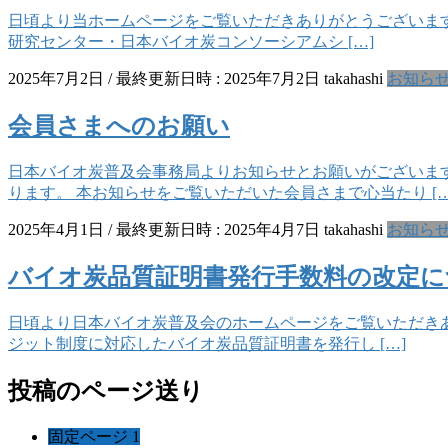
日頃より当ホームページをご覧いただきありがとうございます。
研究センター・日本バイオ炭コンソーシアムシ […]
2025年7月2日
/ 最終更新日時 :
2025年7月2日
takahashi
お知ら
会員さまへのお願い
日本バイオ炭普及会事務局よりお知らせとお願いがございま
ります。 本お知らせをご覧いただいた会員さまで心当たり […
2025年4月1日
/ 最終更新日時 :
2025年4月7日
takahashi
お知ら
バイオ炭品質証明書発行手数料の改定に
日頃より日本バイオ炭普及会のホームページをご覧いただきあり
ジット制度に対応したバイオ炭品質証明書を発行し […]
投稿のページ送り
固定ページ
1