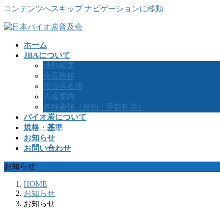
コンテンツへスキップ
ナビゲーションに移動
ホーム
JBAについて
活動概要
会長挨拶
役員等名簿
入会案内
各種書類（規約・手数料等）
バイオ炭について
規格・基準
お知らせ
お問い合わせ
お知らせ
HOME
お知らせ
お知らせ