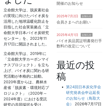
開催のお知らせ
立命館大学は、脱炭素社会
の実現に向けたバイオ炭を
2025年7月2日
お知らせ
活用した地球温暖化防止を
会員さまへのお願い
目指した社会実装拠点「立
命館大学日本バイオ炭研究
2025年4月1日
お知らせ
センター」を、2022年11
バイオ炭品質証明書発行手
月17日に開設されました。
数料の改定について
立命館大学は、2019年に
「立命館大学カーボンマイ
最近の投
ナスプロジェクト」を立ち
上げ、バイオ炭に関わる研
稿
究活動が本格的に始動。
2020年度からは、農林水
第24回日本炭化学会
産省「脱炭素・環境対応プ
研究発表会申込延長
ロジェクト」（2020年～
のお知らせ（鳥取大
2024年度）における受託
会）
2026年7月17日
研究の共同採択を受け、