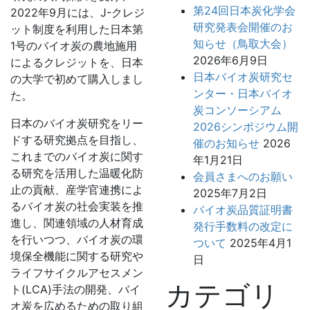
第24回日本炭化学会
2022年9月には、J-クレジ
研究発表会開催のお
ット制度を利用した日本第
知らせ（鳥取大会）
1号のバイオ炭の農地施用
2026年6月9日
によるクレジットを、日本
日本バイオ炭研究セ
の大学で初めて購入しまし
ンター・日本バイオ
た。
炭コンソーシアム
日本のバイオ炭研究をリー
2026シンポジウム開
ドする研究拠点を目指し、
催のお知らせ
2026
これまでのバイオ炭に関す
年1月21日
る研究を活用した温暖化防
会員さまへのお願い
止の貢献、産学官連携によ
2025年7月2日
るバイオ炭の社会実装を推
バイオ炭品質証明書
進し、関連領域の人材育成
発行手数料の改定に
を行いつつ、バイオ炭の環
ついて
2025年4月1
境保全機能に関する研究や
日
ライフサイクルアセスメン
カテゴリ
ト(LCA)手法の開発、バイ
オ炭を広めるための取り組