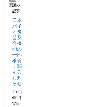
らせ
次の
記事
日本
バイ
オ炭
普及
会機
能の
一部
移管
に関
する
お知
らせ
2023
年1月
17日