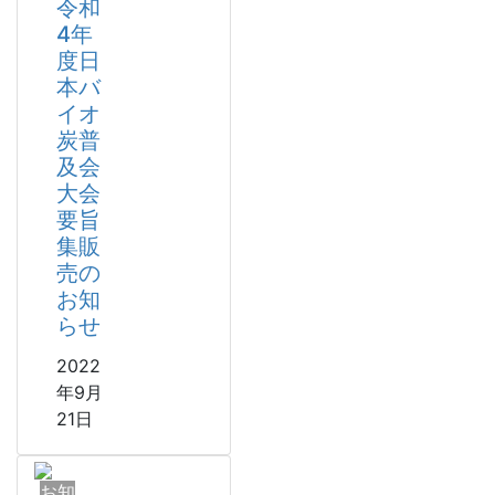
令和
4年
度日
本バ
イオ
炭普
及会
大会
要旨
集販
売の
お知
らせ
2022
年9月
21日
お知